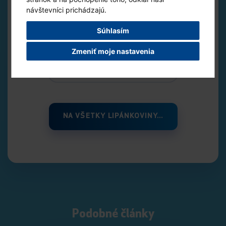
návštevníci prichádzajú.
Tlačiť článok
Súhlasím
Poslať na e-mail
Zmeniť moje nastavenia
Zdieľať na facebooku
NA VŠETKY LIPÁNKOVINY...
Podobné články