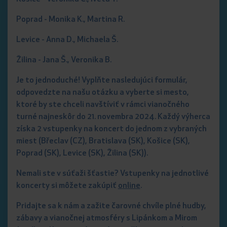
Poprad - Monika K., Martina R.
Levice - Anna D., Michaela Š.
Žilina - Jana Š., Veronika B.
Je to jednoduché! Vyplňte nasledujúci formulár,
odpovedzte na našu otázku a vyberte si mesto,
ktoré by ste chceli navštíviť v rámci vianočného
turné najneskôr do 21. novembra 2024. Každý výherca
získa 2 vstupenky na koncert do jednom z vybraných
miest (Břeclav (CZ), Bratislava (SK), Košice (SK),
Poprad (SK), Levice (SK), Žilina (SK)).
Nemali ste v súťaži šťastie? Vstupenky na jednotlivé
koncerty si môžete zakúpiť
o
nline
.
Pridajte sa k nám a zažite čarovné chvíle plné hudby,
zábavy a vianočnej atmosféry s Lipánkom a Mirom