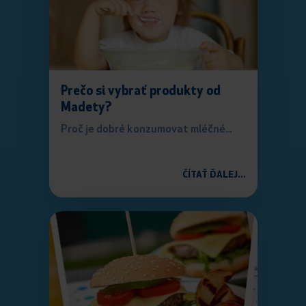
Prečo si vybrať produkty od
Madety?
Proč je dobré konzumovat mléčné...
ČÍTAŤ ĎALEJ...