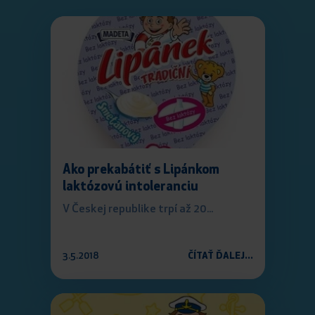
Ako prekabátiť s Lipánkom
laktózovú intoleranciu
V Českej republike trpí až 20...
3.5.2018
ČÍTAŤ ĎALEJ...