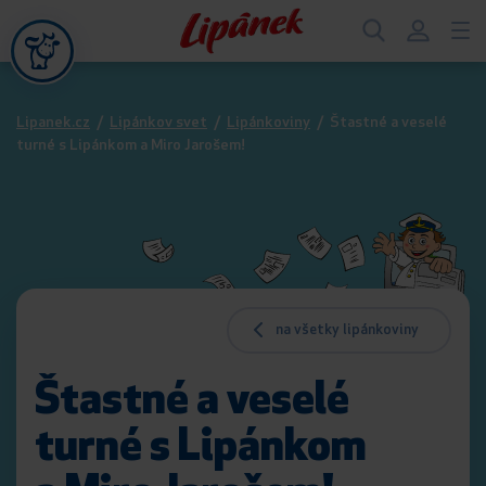
Lipanek.cz
/
Lipánkov svet
/
Lipánkoviny
/
Štastné a veselé
turné s Lipánkom a Miro Jarošem!
na všetky lipánkoviny
Štastné a veselé
turné s Lipánkom