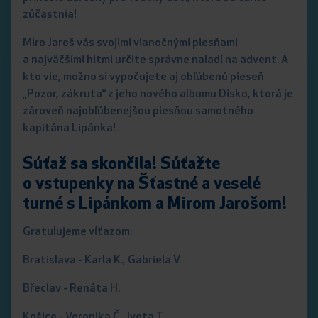
zúčastnia!
Miro Jaroš vás svojimi vianočnými piesňami
a najväčšími hitmi určite správne naladí na advent. A
kto vie, možno si vypočujete aj obľúbenú pieseň
„Pozor, zákruta“ z jeho nového albumu Disko, ktorá je
zároveň najobľúbenejšou piesňou samotného
kapitána Lipánka!
Súťaž sa skončila!
Súťažte
o vstupenky na Šťastné a veselé
turné s Lipánkom a Mirom Jarošom!
Gratulujeme víťazom:
Bratislava - Karla K., Gabriela V.
Břeclav - Renáta H.
Košice - Veronika Č., Iveta T.