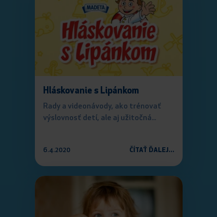
Hláskovanie s Lipánkom
Rady a videonávody, ako trénovať
výslovnosť detí, ale aj užitočná...
6.4.2020
ČÍTAŤ ĎALEJ...