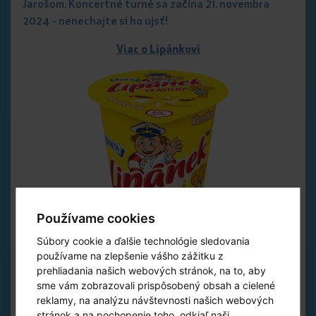
Jarošom. Koncertné turné sa začína 21. novembra
2024 - nenechajte si ho ujsť!
Viac o Lipánkovi
Používame cookies
Súbory cookie a ďalšie technológie sledovania
používame na zlepšenie vášho zážitku z
prehliadania našich webových stránok, na to, aby
sme vám zobrazovali prispôsobený obsah a cielené
reklamy, na analýzu návštevnosti našich webových
stránok a na pochopenie toho, odkiaľ naši