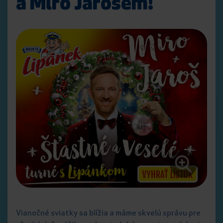
a Miro Jarošem!
Vianočné sviatky sa blížia a máme skvelú správu pre