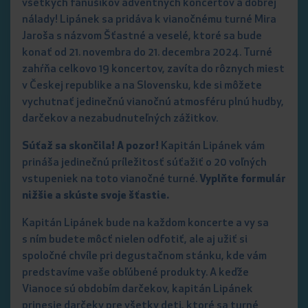
všetkých fanúšikov adventných koncertov a dobrej
nálady! Lipánek sa pridáva k vianočnému turné Mira
Jaroša s názvom Šťastné a veselé, ktoré sa bude
konať od 21. novembra do 21. decembra 2024. Turné
zahŕňa celkovo 19 koncertov, zavíta do rôznych miest
v Českej republike a na Slovensku, kde si môžete
vychutnať jedinečnú vianočnú atmosféru plnú hudby,
darčekov a nezabudnuteľných zážitkov.
Súťaž sa skončila! A pozor!
Kapitán Lipánek vám
prináša jedinečnú príležitosť súťažiť o 20 voľných
vstupeniek na toto vianočné turné.
Vyplňte formulár
nižšie a skúste svoje šťastie.
Kapitán Lipánek bude na každom koncerte a vy sa
s ním budete môcť nielen odfotiť, ale aj užiť si
spoločné chvíle pri degustačnom stánku, kde vám
predstavíme vaše obľúbené produkty. A keďže
Vianoce sú obdobím darčekov, kapitán Lipánek
prinesie darčeky pre všetky deti, ktoré sa turné