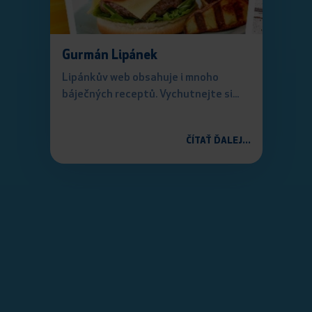
Gurmán Lipánek
Lipánkův web obsahuje i mnoho
báječných receptů. Vychutnejte si...
ČÍTAŤ ĎALEJ...