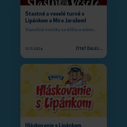
Štastné a veselé turné s
Lipánkom a Miro Jarošem!
Vianočné sviatky sa blížia a máme...
12.11.2024
ČÍTAŤ ĎALEJ...
Hláskovanie s Lipánkom