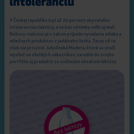
intoleranciu
V Českej republike trpí až 20 percent obyvateľov
intoleranciou laktózy, a to bez výnimky veľkí aj malí.
Bežnou reakciou je v takom prípade vyradenie mlieka a
mliečnych produktov z jedálneho lístka. Teraz už to
však nie je nutné. Juhočeská Madeta, ktorá sa snaží
myslieť na všetkých zákazníkov, zaradila do svojho
portfólia aj produkty so zníženým obsahom laktózy.