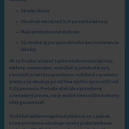
Skvele chutia
Obsahujú menej než 0,01 percenta laktózy
Majú plnohodnotné zloženie
Sú vhodné aj pre spotrebiteľov bez intolerancie
laktózy
Ak vy či vaša ratolesť trpíte intoleranciou laktózy,
môžete, samozrejme, vyskúšať aj juhočeské syry,
v ktorých je laktóza prirodzene rozložená v priebehu
zrenia a jej obsah je pri väčšine týchto syrov nižší než
0,05 percenta. Pretože však ide o prirodzený
a neriadený proces, nie je možné tieto nižšie hodnoty
vždy garantovať.
Vyskúšať môžete napríklad plátkový syr Lipánek,
ktorý prirodzene obsahuje vysoký podiel bielkovín