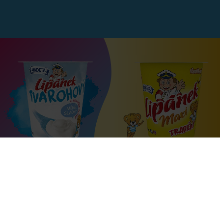
kapitan@lipanek.cz
Kapitán Lipánek,