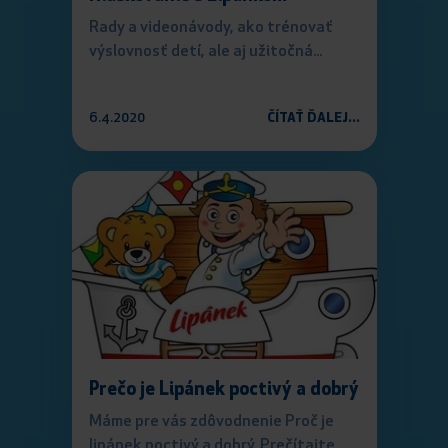
Rady a videonávody, ako trénovať
výslovnosť detí, ale aj užitočná...
6.4.2020
ČÍTAŤ ĎALEJ...
Prečo je Lipánek poctivý a dobrý
Máme pre vás zdôvodnenie Proč je
lipánek poctivý a dobrý. Prečítajte...