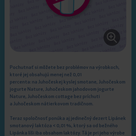
Pochutnať si môžete bez problémov na výrobkoch,
ktoré jej obsahujú menej než 0,01
percenta: na Juhočeskej kyslej smotane, Juhočeskom
jogurte Nature, Juhočeskom jahodovom jogurte
Nature, Juhočeskom cottage bez príchuti
a Juhočeskom nátierkovom tradičnom.
Teraz spoločnosť ponúka aj jedinečný dezert Lipánek
smotanový laktóza < 0,01 %, ktorý sa od bežného
Lipánka líši iba obsahom laktózy. Tá je pri jeho výrobe