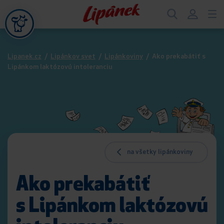
Lipanek.cz
/
Lipánkov svet
/
Lipánkoviny
/
Ako prekabátiť s
Lipánkom laktózovú intoleranciu
na všetky lipánkoviny
Ako prekabátiť
s Lipánkom laktózovú