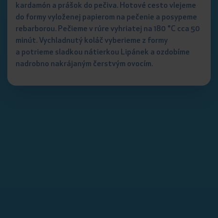
kardamón a prášok do pečiva. Hotové cesto vlejeme
do formy vyloženej papierom na pečenie a posypeme
rebarborou. Pečieme v rúre vyhriatej na 180 °C cca 50
minút. Vychladnutý koláč vyberieme z formy
a potrieme sladkou nátierkou Lipánek a ozdobíme
nadrobno nakrájaným čerstvým ovocím.