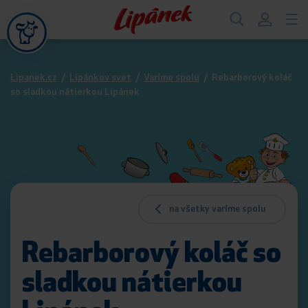
Lipanek.cz
/
Lipánkov svet
/
Varíme spolu
/
Rebarborový koláč
so sladkou nátierkou Lipánek
na všetky varíme spolu
Rebarborový koláč so
sladkou nátierkou