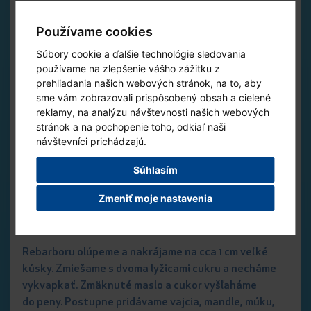
150 g Jihočeského másla
Používame cookies
3 vejce
Súbory cookie a ďalšie technológie sledovania
100 g mletých mandlí
používame na zlepšenie vášho zážitku z
prehliadania našich webových stránok, na to, aby
150 g hladké mouky
sme vám zobrazovali prispôsobený obsah a cielené
reklamy, na analýzu návštevnosti našich webových
2 lžičky kypřícího prášku
stránok a na pochopenie toho, odkiaľ naši
0,5 lžičky mletého kardamomu
návštevníci prichádzajú.
2 řapíky rebarbory
Súhlasím
čerstvé ovoce dle chuti
Zmeniť moje nastavenia
Návod na prípravu
Rebarboru olúpeme a nakrájame na cca 1 cm veľké
kúsky. Zmiešame s dvoma lyžicami cukru a necháme
vykvapkať. Zmäknuté maslo a cukor vyšľaháme
do peny. Postupne pridávame vajcia, mandle, múku,