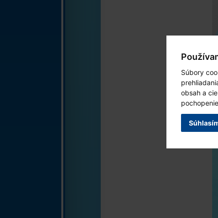
Používa
Súbory cook
prehliadan
obsah a cie
pochopenie 
Súhlasí