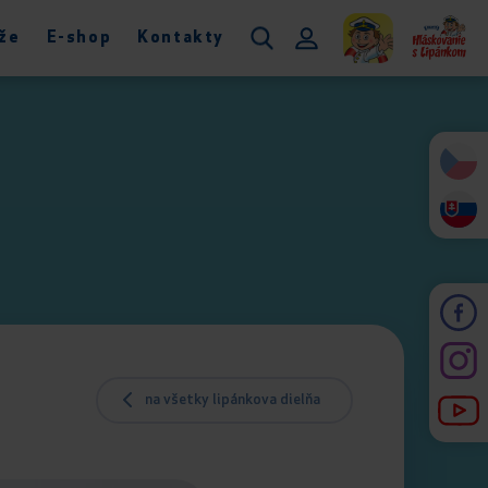
že
E-shop
Kontakty
na všetky lipánkova dielňa