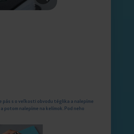
 pás s o veľkosti obvodu téglika a nalepíme
a a potom nalepíme na kelímok. Pod neho