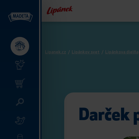
Lipanek.cz
/
Lipánkov svet
/
Lipánkova dielňa
Darček 