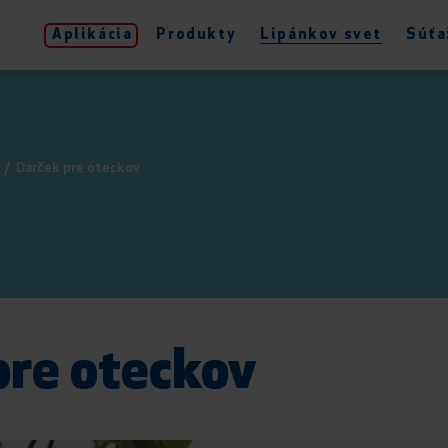
Aplikácia
Produkty
Lipánkov svet
Súťa
/
Darček pre oteckov
pre oteckov