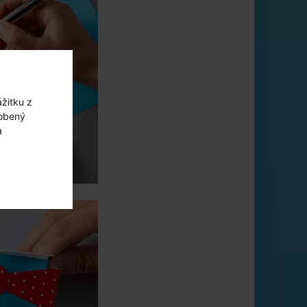
žitku z
sobený
a