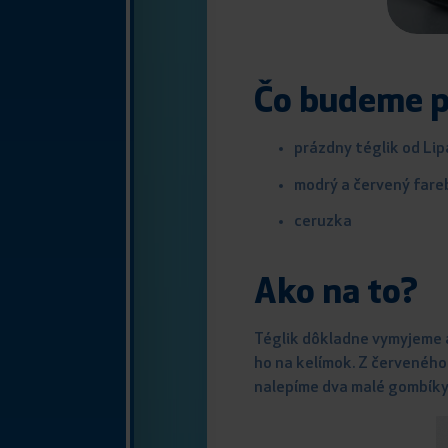
Čo budeme p
prázdny téglik od Li
modrý a červený fare
ceruzka
Ako na to?
Téglik dôkladne vymyjeme a
ho na kelímok. Z červeného
nalepíme dva malé gombíky