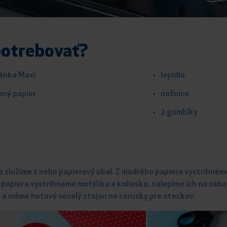
otrebovať?
pánka Maxi
lepidlo
bný papier
nožnice
2 gombíky
 zložíme z neho papierový obal. Z modrého papiera vystrihneme
 papiera vystrihneme motýlika a koliesko, nalepíme ich na seb
 a máme hotový veselý stojan na ceruzky pre oteckov.