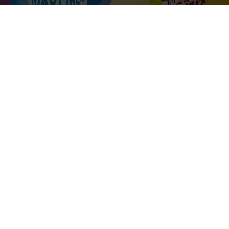
kapitan@lipanek.cz
Kapitán Lipánek,
Madeta a. s., Rudolfovská tř. 246/83
České Budějovice, 370 01
facebook.com/madetalipanek