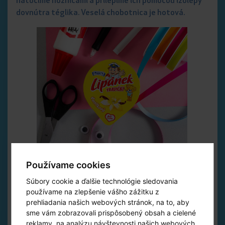
natočíme nožnicami a prilepíme ich pomocou izolepy
dovnútra téglika. Veselá chobotnica je hotová.
Používame cookies
Súbory cookie a ďalšie technológie sledovania
používame na zlepšenie vášho zážitku z
prehliadania našich webových stránok, na to, aby
sme vám zobrazovali prispôsobený obsah a cielené
reklamy, na analýzu návštevnosti našich webových