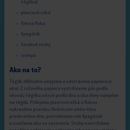
téglika)
plastové očká
čierna fixka
špagátik
farebné stuhy
izolepa
Ako na to?
Téglik dôkladne umyjeme a odstránime papierový
obal. Z ružového papiera vystrihneme pás podľa
obvodu téglika a kruh podľa dna a oba diely nalepíme
na téglik. Prilepíme plastové očká a fixkou
nakreslíme pusinku. Nožnicami alebo ihlou
prederavíme dno, pretiahneme ním špagátok
a uviažeme oko na zavesenie. Stuhy nastriháme,